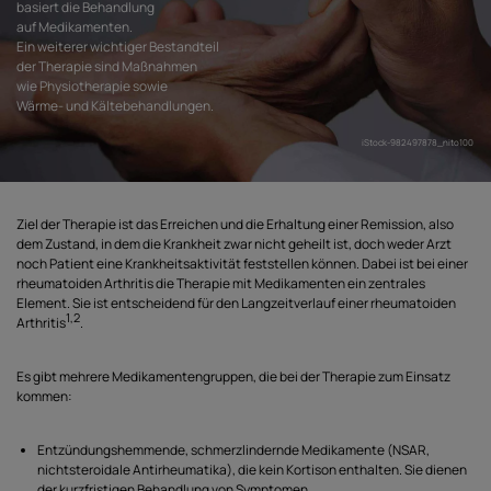
basiert die Behandlung
auf Medikamenten.
Ein weiterer wichtiger Bestandteil
der Therapie sind Maßnahmen
wie Physiotherapie sowie
Wärme- und Kältebehandlungen.
iStock-982497878_nito100
Ziel der Therapie ist das Erreichen und die Erhaltung einer Remission, also
dem Zustand, in dem die Krankheit zwar nicht geheilt ist, doch weder Arzt
noch Patient eine Krankheitsaktivität feststellen können. Dabei ist bei einer
rheumatoiden Arthritis die Therapie mit Medikamenten ein zentrales
Element. Sie ist entscheidend für den Langzeitverlauf einer rheumatoiden
1,2
Arthritis
.
Es gibt mehrere Medikamentengruppen, die bei der Therapie zum Einsatz
kommen:
Entzündungshemmende, schmerzlindernde Medikamente (
NSAR
,
nichtsteroidale Antirheumatika), die kein Kortison enthalten. Sie dienen
der kurzfristigen Behandlung von Symptomen.