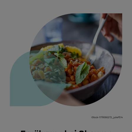
iStock-1179066272_julief514