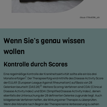
iStock-177848398_zilli
Wenn Sie’s genau wissen
wollen
Kontrolle durch Scores
Eine regelmäßige Kontrolle der Krankheitsaktivität sollte alle ein bis drei
1
Monate erfolgen
. Der Therapieerfolg wird mithilfe des Disease Activity Score
der EULAR (European League Against Rheumatism) auf Basis von 28
3
Gelenken beurteilt (DAS 28)
. Weitere Scoring-Verfahren sind CDAI (Clinical
Disease Activity Index) und SDAI (Simplified Disease Activity Index), denen
ebenfalls die Untersuchung der 28 definierten Gelenke zugrunde liegt. Auch
bildgebende Verfahren helfen, die Wirkung einer Therapie zu überprüfen.
Wenn drei Monate nach Beginn der Therapie keine Verbesserung zu sehen