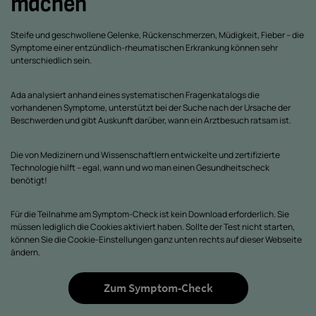
machen
Steife und geschwollene Gelenke, Rückenschmerzen, Müdigkeit, Fieber – die
Symptome einer entzündlich-rheumatischen Erkrankung können sehr
unterschiedlich sein.
Ada analysiert anhand eines systematischen Fragenkatalogs die
vorhandenen Symptome, unterstützt bei der Suche nach der Ursache der
Beschwerden und gibt Auskunft darüber, wann ein Arztbesuch ratsam ist.
Die von Medizinern und Wissenschaftlern entwickelte und zertifizierte
Technologie hilft – egal, wann und wo man einen Gesundheitscheck
benötigt!
Für die Teilnahme am Symptom-Check ist kein Download erforderlich. Sie
müssen lediglich die Cookies aktiviert haben. Sollte der Test nicht starten,
können Sie die Cookie-Einstellungen ganz unten rechts auf dieser Webseite
ändern.
Zum Symptom-Check