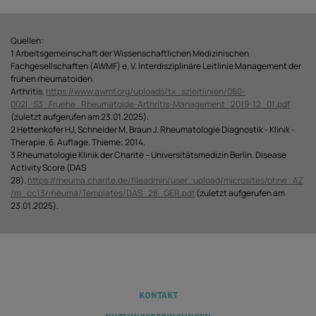
Quellen:
1 Arbeitsgemeinschaft der Wissenschaftlichen Medizinischen
Fachgesellschaften (AWMF) e. V. Interdisziplinäre Leitlinie Management der
frühen rheumatoiden
Arthritis.
https://www.awmf.org/uploads/tx_szleitlinien/060-
002l_S3_Fruehe_Rheumatoide-Arthritis-Management_2019-12_01.pdf
(zuletzt aufgerufen am 23.01.2025).
2 Hettenkofer HJ, Schneider M, Braun J. Rheumatologie Diagnostik - Klinik -
Therapie. 6. Auflage. Thieme; 2014.
3 Rheumatologie Klinik der Charité – Universitätsmedizin Berlin. Disease
Activity Score (DAS
28).
https://rheuma.charite.de/fileadmin/user_upload/microsites/ohne_AZ
/m_cc13/rheuma/Templates/DAS_28_GER.pdf
(zuletzt aufgerufen am
23.01.2025).
Legal
KONTAKT