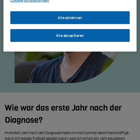
Cookie-Einstellungen
Alle ablehnen
Alle akzeptieren
Wie war das erste Jahr nach der
Diagnose?
Im ersten Jahr nach der Diagnose habe ich mich primär damit beschäftigt,
wann ich wieder Fußball spielen kann, weil ich schon ein Jahr pausieren