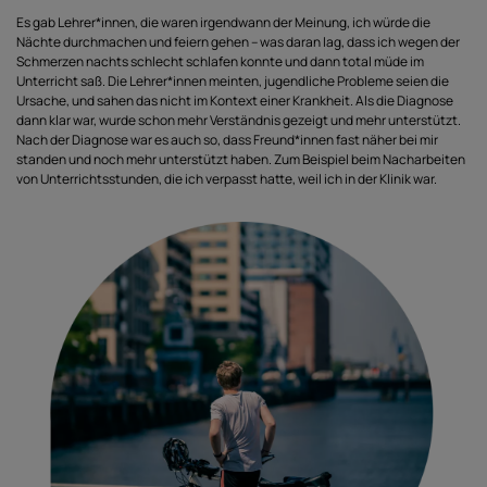
Es gab Lehrer*innen, die waren irgendwann der Meinung, ich würde die
Nächte durchmachen und feiern gehen – was daran lag, dass ich wegen der
Schmerzen nachts schlecht schlafen konnte und dann total müde im
Unterricht saß. Die Lehrer*innen meinten, jugendliche Probleme seien die
Ursache, und sahen das nicht im Kontext einer Krankheit. Als die Diagnose
dann klar war, wurde schon mehr Verständnis gezeigt und mehr unterstützt.
Nach der Diagnose war es auch so, dass Freund*innen fast näher bei mir
standen und noch mehr unterstützt haben. Zum Beispiel beim Nacharbeiten
von Unterrichtsstunden, die ich verpasst hatte, weil ich in der Klinik war.