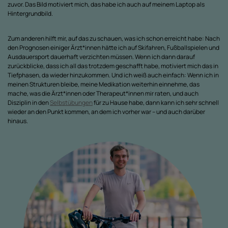
zuvor. Das Bild motiviert mich, das habe ich auch auf meinem Laptop als
Hintergrundbild.
Zum anderen hilft mir, auf das zu schauen, was ich schon erreicht habe: Nach
den Prognosen einiger Ärzt*innen hätte ich auf Skifahren, Fußballspielen und
Ausdauersport dauerhaft verzichten müssen. Wenn ich dann darauf
zurückblicke, dass ich all das trotzdem geschafft habe, motiviert mich das in
Tiefphasen, da wieder hinzukommen. Und ich weiß auch einfach: Wenn ich in
meinen Strukturen bleibe, meine Medikation weiterhin einnehme, das
mache, was die Ärzt*innen oder Therapeut*innen mir raten, und auch
Disziplin in den
Selbstübungen
für zu Hause habe, dann kann ich sehr schnell
wieder an den Punkt kommen, an dem ich vorher war – und auch darüber
hinaus.