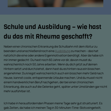
Schule und Ausbildung – wie hast
du das mit Rheuma geschafft?
Neben einer chronischen Erkrankung die Schulbahn mit dem Abitur zu
beenden und anschließend noch eine
Ausbildung
zu machen – das hat
natürlich die eine oder andere Eigenmotivation benötigt. Aber da habe ich
mir immer gedacht: Du hast noch 60 Jahre vor dir, davon musst du
wahrscheinlich noch 50 Jahre arbeiten. Wenn du dich jetzt auf deinen
Hintern setzt und durchziehst, dann hast du es hinten raus ein bisschen
angenehmer. Du kriegst wahrscheinlich auch ein bisschen mehr Geld nach
Hause, kannst coole, entspannende Urlaube machen. Und du musst nicht
einem handwerklichen Beruf nachgehen, der bei einer chronischen
Erkrankung, die auch auf die Gelenke geht, später unter Umständen gar nicht
mehr ausführbar ist.
Ich habe in herausfordernden Phasen meine Tage sehr gut strukturiert. Es
gab Zeiten, da habe ich meinen Tag in 30-Minuten-Time-Slots eingeteilt,