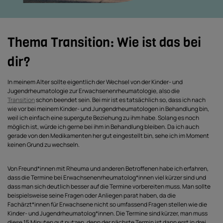
Thema Transition: Wie ist das bei
dir?
In meinem Alter sollte eigentlich der Wechsel von der Kinder- und
Jugendrheumatologie zur Erwachsenenrheumatologie, also die
Transition
schon beendet sein. Bei mir ist es tatsächlich so, dass ich nach
wie vor bei meinem Kinder- und Jungendrheumatologen in Behandlung bin,
weil ich einfach eine supergute Beziehung zu ihm habe. Solang es noch
möglich ist, würde ich gerne bei ihm in Behandlung bleiben. Da ich auch
gerade von den Medikamenten her gut eingestellt bin, sehe ich im Moment
keinen Grund zu wechseln.
Von Freund*innen mit Rheuma und anderen Betroffenen habe ich erfahren,
dass die Termine bei Erwachsenenrheumatolog*innen viel kürzer sind und
dass man sich deutlich besser auf die Termine vorbereiten muss. Man sollte
beispielsweise seine Fragen oder Anliegen parat haben, da die
Fachärzt*innen für Erwachsene nicht so umfassend Fragen stellen wie die
Kinder- und Jugendrheumatolog*innen. Die Termine sind kürzer, man muss
diese 15 Minuten gut nutzen, denn der nächste Termin ist dann erst in drei