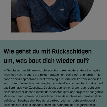
Wie gehst du mit Rückschlägen
um, was baut dich wieder auf?
In Tiefphasen der Erkrankung gibt es schon die eine oder andere Sache, die
mich motiviert, wieder auf ein Hoch zu kommen. Zum einen erinnere ich mich
dann an ein Gespräch mit einer Psychologin in Garmisch-Partenkirchen: Ich
saß in ihrem Behandlungszimmer, hab aus dem Fenster geschaut und sah auf
das Bergmassiv der Zugspitze. Da gibt es dann einen Gipfel, dann geht es ein
bisschen runter, danach kommt der nächste Gipfel, und so geht es das ganze
Massiv entlang. Ich mache es noch heute so, dass ich meine Krankheitslinie
auf diesen Berg beziehe: Hey, da ist ein Hoch, danach geht es wieder ein
bisschen runter, aber danach kommt das nächste Hoch, sogar höher als