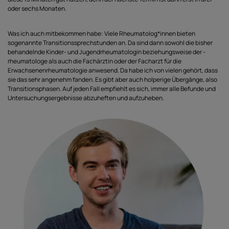
oder sechs Monaten.
Was ich auch mitbekommen habe: Viele Rheumatolog*innen bieten
sogenannte Transitionssprechstunden an. Da sind dann sowohl die bisher
behandelnde Kinder- und Jugendrheumatologin beziehungsweise der -
rheumatologe als auch die Fachärztin oder der Facharzt für die
Erwachsenenrheumatologie anwesend. Da habe ich von vielen gehört, dass
sie das sehr angenehm fanden. Es gibt aber auch holperige Übergänge, also
Transitionsphasen. Auf jeden Fall empfiehlt es sich, immer alle Befunde und
Untersuchungsergebnisse abzuheften und aufzuheben.