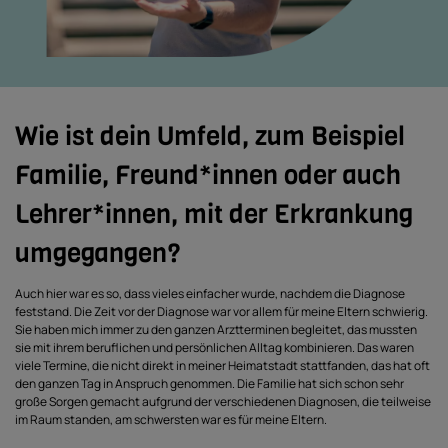
Wie ist dein Umfeld, zum Beispiel
Familie, Freund*innen oder auch
Lehrer*innen, mit der Erkrankung
umgegangen?
Auch hier war es so, dass vieles einfacher wurde, nachdem die Diagnose
feststand. Die Zeit vor der Diagnose war vor allem für meine Eltern schwierig.
Sie haben mich immer zu den ganzen Arztterminen begleitet, das mussten
sie mit ihrem beruflichen und persönlichen Alltag kombinieren. Das waren
viele Termine, die nicht direkt in meiner Heimatstadt stattfanden, das hat oft
den ganzen Tag in Anspruch genommen. Die Familie hat sich schon sehr
große Sorgen gemacht aufgrund der verschiedenen Diagnosen, die teilweise
im Raum standen, am schwersten war es für meine Eltern.