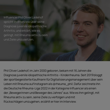
Influencer Phil Oliver Ladehof
spricht im Interview über seine
Diagnose juvenile idiopathische
Arthritis, und erklärt, wie es
gelingt, mit Rheuma aktiv zu sein
und Ziele umzusetzen.
Phil Oliver Ladehof, im Jahr 2000 geboren, bekam mit 16 Jahren die
Diagnose juvenile idiopathische Arthritis – Kinderrheuma. Seit 2019 bloggt
der sportbegeisterte Kaufmann für Digitalisierungsmanagement über sein
Leben mit Rheuma auf Instagram als @rheuma_phil. Dafür zeichnete ihn
die Deutsche Rheuma-Liga 2022 in der Kategorie Influencer als einen
der „Bewegerinnen und Beweger des Jahres“ aus. Wie es ihm gelingt, mit
Rheuma aktiv zu sein, seine Ziele zu verfolgen und mit
Rückschlägen umzugehen, erzählt er hier im Interview.