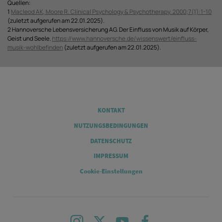
Quellen:
1
Macleod AK, Moore R. Clinical Psychology & Psychotherapy. 2000;7(1):1-10
(zuletzt aufgerufen am 22.01.2025).
2 Hannoversche Lebensversicherung AG. Der Einfluss von Musik auf Körper,
Geist und Seele.
https://www.hannoversche.de/wissenswert/einfluss-
musik-wohlbefinden
(zuletzt aufgerufen am 22.01.2025).
Legal
KONTAKT
NUTZUNGSBEDINGUNGEN
DATENSCHUTZ
IMPRESSUM
Cookie-Einstellungen
Instagram
X
Youtube
Facebook