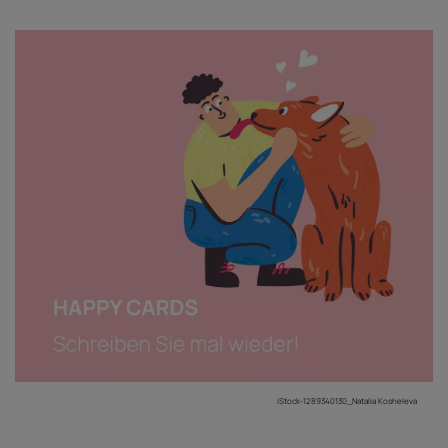
iStock-1289340130_Natalia Kosheleva