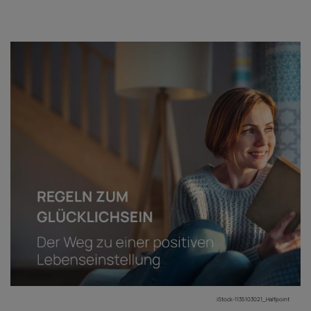
iStock-1135103021_Halfpoint