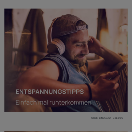
iStock_623368364_Geber86