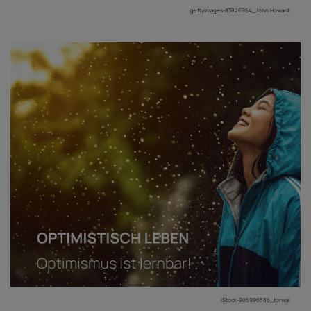
gettyimages-83826954_John Howard
iStock-905996586_torwai