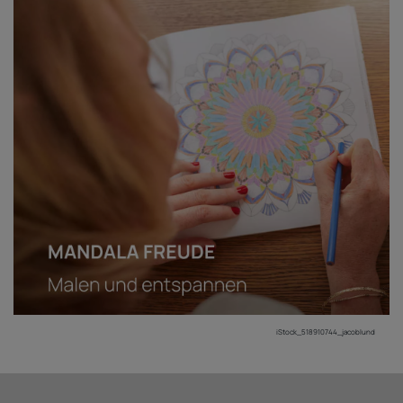
iStock_518910744_jacoblund