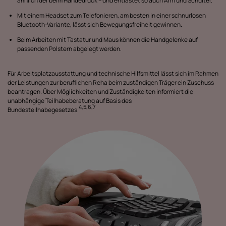
ähnlich der beim Händedruck – und entlastet so auch Arm und Schulter.
Mit einem Headset zum Telefonieren, am besten in einer schnurlosen
Bluetooth-Variante, lässt sich Bewegungsfreiheit gewinnen.
Beim Arbeiten mit Tastatur und Maus können die Handgelenke auf
passenden Polstern abgelegt werden.
Für Arbeitsplatzausstattung und technische Hilfsmittel lässt sich im Rahmen
der Leistungen zur beruflichen Reha beim zuständigen Träger ein Zuschuss
beantragen. Über Möglichkeiten und Zuständigkeiten informiert die
unabhängige Teilhabeberatung auf Basis des
4,5,6,7
Bundesteilhabegesetzes.