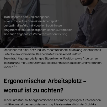
Trotz Rheuma dem Job nachgehen
– das erfordert im Büro einen Arbeitsplatz,
der optimal auf die individuellen Bedürfnisse
eingerichtet ist. Neben ergonomischen Büromöbeln
sind auch angepasste Verhaltensweisen wichtig.
iStock-1212006355-alvarez
Menschen mit einer entzündlich-rheumatischen Erkrankung leiden schnell
unter Gelenkschmerzen. Das bedeutet für die Arbeit im Büro
Beeinträchtigungen, da langes Sitzen in einer Position sowie Arbeiten an
Tastatur und mit Computermaus diese Schmerzen auslösen und verstärken
1,2
können.
Ergonomischer Arbeitsplatz –
worauf ist zu achten?
Jeder Bürostuhl sollte ergonomischen Ansprüchen genügen, für Menschen
mit Rheuma ist das besonders wichtig. Idealerweise stützt der Stuhl die