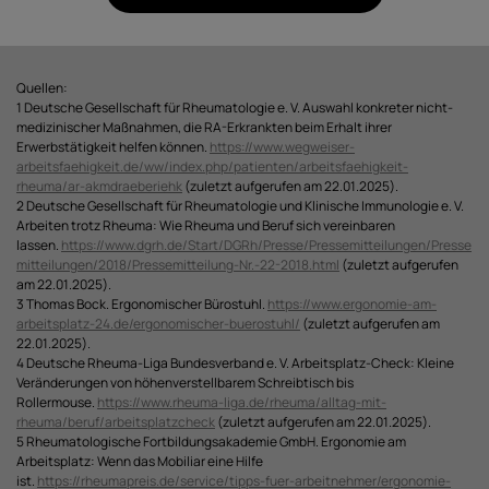
Quellen:
1 Deutsche Gesellschaft für Rheumatologie e. V. Auswahl konkreter nicht-
medizinischer Maßnahmen, die RA-Erkrankten beim Erhalt ihrer
Erwerbstätigkeit helfen können.
https://www.wegweiser-
arbeitsfaehigkeit.de/ww/index.php/patienten/arbeitsfaehigkeit-
rheuma/ar-akmdraeberiehk
(zuletzt aufgerufen am 22.01.2025).
2 Deutsche Gesellschaft für Rheumatologie und Klinische Immunologie e. V.
Arbeiten trotz Rheuma: Wie Rheuma und Beruf sich vereinbaren
lassen.
https://www.dgrh.de/Start/DGRh/Presse/Pressemitteilungen/Presse
mitteilungen/2018/Pressemitteilung-Nr.-22-2018.html
(zuletzt aufgerufen
am 22.01.2025).
3 Thomas Bock. Ergonomischer Bürostuhl.
https://www.ergonomie-am-
arbeitsplatz-24.de/ergonomischer-buerostuhl/
(zuletzt aufgerufen am
22.01.2025).
4 Deutsche Rheuma-Liga Bundesverband e. V. Arbeitsplatz-Check: Kleine
Veränderungen von höhenverstellbarem Schreibtisch bis
Rollermouse.
https://www.rheuma-liga.de/rheuma/alltag-mit-
rheuma/beruf/arbeitsplatzcheck
(zuletzt aufgerufen am 22.01.2025).
5 Rheumatologische Fortbildungsakademie GmbH. Ergonomie am
Arbeitsplatz: Wenn das Mobiliar eine Hilfe
ist.
https://rheumapreis.de/service/tipps-fuer-arbeitnehmer/ergonomie-