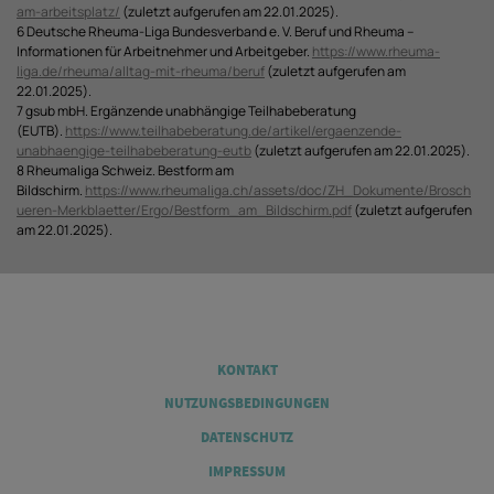
am-arbeitsplatz/
(zuletzt aufgerufen am 22.01.2025).
6 Deutsche Rheuma-Liga Bundesverband e. V. Beruf und Rheuma –
Informationen für Arbeitnehmer und Arbeitgeber.
https://www.rheuma-
liga.de/rheuma/alltag-mit-rheuma/beruf
(zuletzt aufgerufen am
22.01.2025).
7 gsub mbH. Ergänzende unabhängige Teilhabeberatung
(EUTB).
https://www.teilhabeberatung.de/artikel/ergaenzende-
unabhaengige-teilhabeberatung-eutb
(zuletzt aufgerufen am 22.01.2025).
8 Rheumaliga Schweiz. Bestform am
Bildschirm.
https://www.rheumaliga.ch/assets/doc/ZH_Dokumente/Brosch
ueren-Merkblaetter/Ergo/Bestform_am_Bildschirm.pdf
(zuletzt aufgerufen
am 22.01.2025).
Legal
KONTAKT
NUTZUNGSBEDINGUNGEN
DATENSCHUTZ
IMPRESSUM