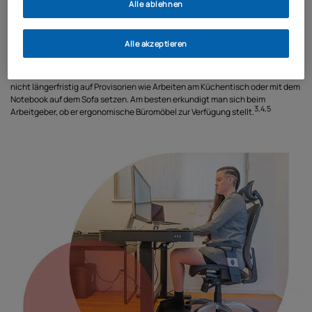
Alle ablehnen
Die Höhe des Arbeitstisches lässt sich idealerweise so einstellen, dass
Arbeiten im Stehen möglich ist. Das bietet eine gute Abwechslung zu
sitzenden Tätigkeiten.
Alle akzeptieren
Wer im Homeoffice arbeitet, sollte diese Punkte ebenso beachten – und
nicht längerfristig auf Provisorien wie Arbeiten am Küchentisch oder mit dem
Notebook auf dem Sofa setzen. Am besten erkundigt man sich beim
3,4,5
Arbeitgeber, ob er ergonomische Büromöbel zur Verfügung stellt.