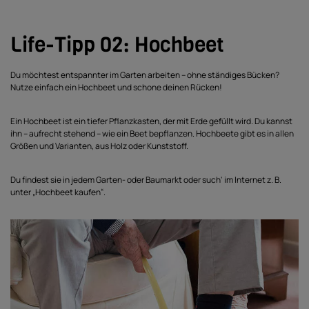
Life-Tipp 02: Hochbeet
Du möchtest entspannter im Garten arbeiten – ohne ständiges Bücken?
Nutze einfach ein Hochbeet und schone deinen Rücken!
Ein Hochbeet ist ein tiefer Pflanzkasten, der mit Erde gefüllt wird. Du kannst
ihn – aufrecht stehend – wie ein Beet bepflanzen. Hochbeete gibt es in allen
Größen und Varianten, aus Holz oder Kunststoff.
Du findest sie in jedem Garten- oder Baumarkt oder such' im Internet z. B.
unter „Hochbeet kaufen“.