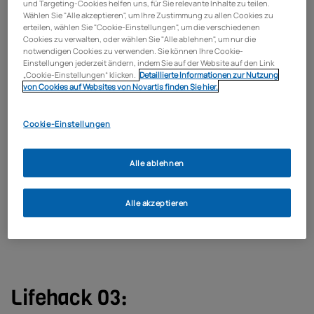
und Targeting-Cookies helfen uns, für Sie relevante Inhalte zu teilen.
Wählen Sie "Alle akzeptieren", um Ihre Zustimmung zu allen Cookies zu
erteilen, wählen Sie "Cookie-Einstellungen", um die verschiedenen
Cookies zu verwalten, oder wählen Sie "Alle ablehnen", um nur die
notwendigen Cookies zu verwenden. Sie können Ihre Cookie-
Einstellungen jederzeit ändern, indem Sie auf der Website auf den Link
„Cookie-Einstellungen“ klicken.
Detaillierte Informationen zur Nutzung
von Cookies auf Websites von Novartis finden Sie hier.
Cookie-Einstellungen
Alle ablehnen
Die Faszienrolle ist beliebt bei Schmerzen und Verspannungen. Doch warum
eine kaufen? Bastel dir doch einfach schnell selbst eine!
Alle akzeptieren
Dieses Video teilen
Lifehack 03: