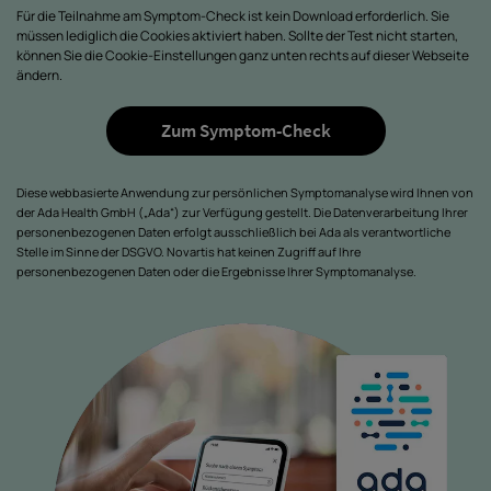
Für die Teilnahme am Symptom-Check ist kein Download erforderlich. Sie
müssen lediglich die Cookies aktiviert haben. Sollte der Test nicht starten,
können Sie die Cookie-Einstellungen ganz unten rechts auf dieser Webseite
ändern.
Zum Symptom-Check
Diese webbasierte Anwendung zur persönlichen Symptomanalyse wird Ihnen von
der Ada Health GmbH („Ada“) zur Verfügung gestellt. Die Datenverarbeitung Ihrer
personenbezogenen Daten erfolgt ausschließlich bei Ada als verantwortliche
Stelle im Sinne der DSGVO. Novartis hat keinen Zugriff auf Ihre
personenbezogenen Daten oder die Ergebnisse Ihrer Symptomanalyse.