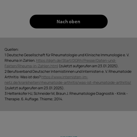
Nach oben
Quellen:
1 Deutsche Gesellschaft für Rheumatologie und Klinische Immunologie e. V.
Rheuma in Zahlen.
https://dgrh.de/Start/DGRh/Presse/Daten-und-
Fakten/Rheuma-in-Zahlen.html
(zuletzt aufgerufen am 23.01.2025).
2 Berufsverband Deutscher Internistinnen und Internisten e. V. Rheumatoide
Arthritis: Was ist das?
https://www.internisten-im-
netz.de/krankheiten/rheumatoide-arthritis/was-ist-rheumatoide-arthritis/
(zuletzt aufgerufen am 23.01.2025).
3 Hettenkofer HJ, Schneider M, Braun J. Rheumatologie Diagnostik - Klinik -
Therapie. 6. Auflage. Thieme; 2014.
Legal