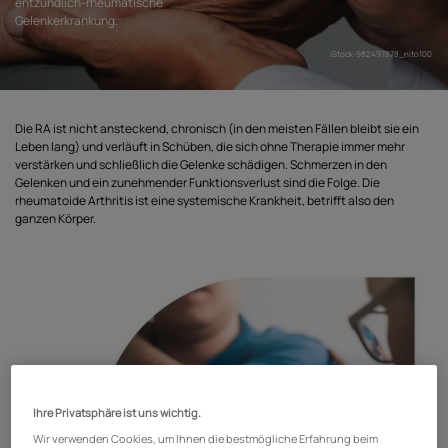
entzündlich-rheumatische
Gelenkerkrankung.
iStock-982497878_nito100
Die RA ist nicht ansteckend, chronisch (in den meisten Fällen bleibt sie ein
Leben lang) und verläuft in Schüben, die sich ohne Therapie immer mehr
verstärken und schließlich die Gelenke schädigen. Schmerzen in den
Gelenken und ein zunehmender Funktionsverlust sind die Folge. Die
rheumatoide Arthritis ist eine systemische Krankheit, betrifft also den
ganzen Körper.
Ihre Privatsphäre ist uns wichtig.
Wir verwenden Cookies, um Ihnen die bestmögliche Erfahrung beim