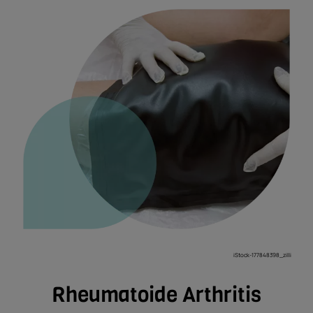
iStock-177848398_zilli
Rheumatoide Arthritis