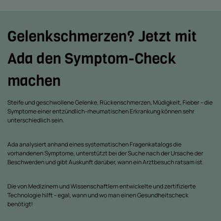
Gelenkschmerzen? Jetzt mit
Ada den Symptom-Check
machen
Steife und geschwollene Gelenke, Rückenschmerzen, Müdigkeit, Fieber – die
Symptome einer entzündlich-rheumatischen Erkrankung können sehr
unterschiedlich sein.
Ada analysiert anhand eines systematischen Fragenkatalogs die
vorhandenen Symptome, unterstützt bei der Suche nach der Ursache der
Beschwerden und gibt Auskunft darüber, wann ein Arztbesuch ratsam ist.
Die von Medizinern und Wissenschaftlern entwickelte und zertifizierte
Technologie hilft – egal, wann und wo man einen Gesundheitscheck
benötigt!