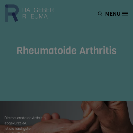
Direkt zum Inhalt
MENU
Site Logo
Rheumatoide Arthritis
Die rheumatoide Arthritis,
abgekürzt RA,
ist die häufigste