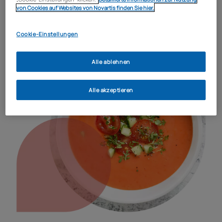
Je 1 gelbe und rote Paprika
von Cookies auf Websites von Novartis finden Sie hier.
2 EL Tomatenmark
1–2 EL Rotweinessig
Salz, Pfeffer
Cookie-Einstellungen
Alle ablehnen
Alle akzeptieren