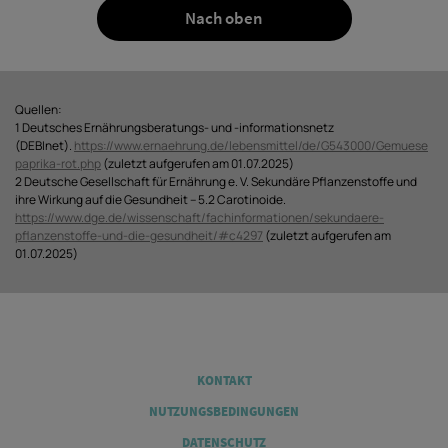
Nach oben
Quellen:
1 Deutsches Ernährungsberatungs- und -informationsnetz
(DEBInet).
https://www.ernaehrung.de/lebensmittel/de/G543000/Gemuese
paprika-rot.php
(zuletzt aufgerufen am 01.07.2025)
2 Deutsche Gesellschaft für Ernährung e. V. Sekundäre Pflanzenstoffe und
ihre Wirkung auf die Gesundheit – 5.2 Carotinoide.
https://www.dge.de/wissenschaft/fachinformationen/sekundaere-
pflanzenstoffe-und-die-gesundheit/#c4297
(zuletzt aufgerufen am
01.07.2025)
Legal
KONTAKT
NUTZUNGSBEDINGUNGEN
DATENSCHUTZ