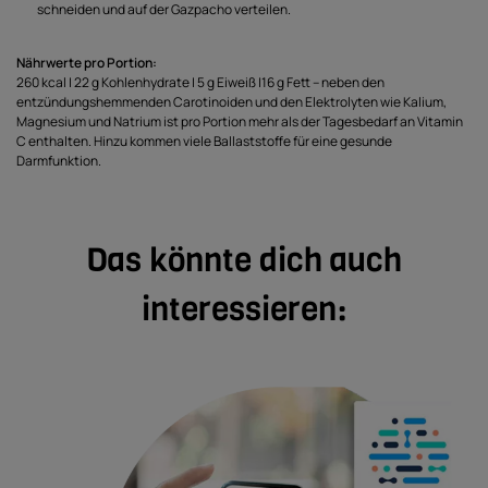
schneiden und auf der Gazpacho verteilen.
Nährwerte pro Portion:
260 kcal | 22 g Kohlenhydrate | 5 g Eiweiß |16 g Fett – neben den
entzündungshemmenden Carotinoiden und den Elektrolyten wie Kalium,
Magnesium und Natrium ist pro Portion mehr als der Tagesbedarf an Vitamin
C enthalten. Hinzu kommen viele Ballaststoffe für eine gesunde
Darmfunktion.
Das könnte dich auch
interessieren: