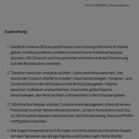
iStock-1493969289_Tatiana Volgutova
Zubereitung:
Das Brot in kleine Stücke zerpflücken und in eine große hohe Schüssel
geben. Knoblauchzehen schälen und durch eine Knoblauchpresse
drücken. Mit Olivenöl und Kreuzkümmel verrühren und die Ölmischung
auf den Brotstücken verteilen.
Tomaten waschen und grob würfeln, Gurke ebenfalls waschen. Drei
Viertel der Gurke in Würfel schneiden, Rest beiseitelegen. Tomaten- und
Gurkenstücke in die Schüssel auf die Brotstücke geben. Paprika
waschen, halbieren und entkernen. Eine halbe gelbe Paprika
beiseitelegen, den Rest würfeln und ebenfalls in die Schüssel geben.
100 ml kaltes Wasser und das Tomatenmark dazugeben. Alles mit einem
Pürierstab zu einer feinen Masse pürieren. Je nach Konsistenz noch bis
zu 100 ml kaltes Wasser untermischen. Mit Rotweinessig, Salz und Pfeffer
kräftig abschmecken.
Die Suppe mindestens fünf Stunden im Kühlschrank durchziehen lassen.
Vor dem Servieren die übrige Paprika und Gurke in sehr feine Würfel