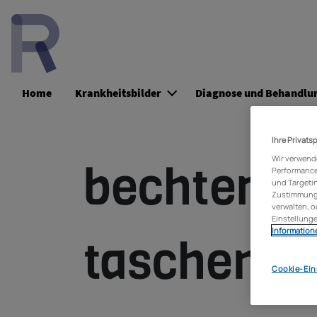
Site Logo
Home
Krankheitsbilder
Diagnose und Behandlu
Ihre Privats
Wir verwend
bechterew
Performance 
und Targetin
Zustimmung z
verwalten, o
Einstellunge
Informatione
taschensp
Cookie-Ein