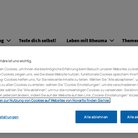
Direkt zum Inhalt
ng
Teste dich selbst!
Leben mit Rheuma
Themen
phäre ist uns wichtig.
en Cookies, um Ihnen die bestmögliche Erfahrung beim Besuch unserer Websites zu bie
-lifehacks-
Cookies zeigen uns, wie Sie diese Website nutzen, funktionale Cookies speichern Ihre 
g-Cookies helfen uns, für Sie relevante Inhalte zu teilen. Wählen Sie "Alle akzeptieren", 
u allen Cookies zu erteilen, wählen Sie "Cookie-Einstellungen", um die verschiedenen
der wählen Sie "Alle ablehnen", um nur die notwendigen Cookies zu verwenden. Sie könn
n jederzeit ändern, indem Sie auf der Website auf den Link „Cookie-Einstellungen“ klicke
n zur Nutzung von Cookies auf Websites von Novartis finden Sie hier.
iegel-video
stellungen
Alle ablehnen
Alle a