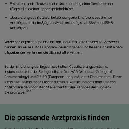
Entnahme und mikroskopische Untersuchung einer Gewebeprobe
(Biopsie) aus einer Lippenspeicheldrüse
Überprüfung des Bluts auf Entzündungsmerkmale und bestimmte
Antikörper, die beim Sjögren-Syndrom häufig sind (SS-A- und SS-B-
Antikörper)
Verkleinerungen der Speicheldrüsen und Auffälligkeiten des Zellgewebes
können Hinweise auf das Sjögren-Syndrom geben und lassen sich mit einem
bildgebenden Verfahren wie Ultraschall erkennen.
Bei der Einordnung der Ergebnisse helfen Klassifizierungssysteme,
insbesondere das der Fachgesellschaften ACR (American College of
Rheumatology) und EULAR (European League Against Rheumatism). Diese
Klassifikation misst den Ergebnissen aus Biopsie und der Ermittlung von
Antikörpern den höchsten Stellenwert für die Diagnose des Sjögren-
3-8
Syndroms bei.
Die passende Arztpraxis finden