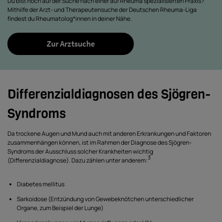
Du bist noch auf der Suche nach einer auf Rheuma spezialisierten Praxis?
Mithilfe der Arzt- und Therapeutensuche der Deutschen Rheuma-Liga
findest du Rheumatolog*innen in deiner Nähe.
Zur Arztsuche
Differenzialdiagnosen des Sjögren-
Syndroms
Da trockene Augen und Mund auch mit anderen Erkrankungen und Faktoren
zusammenhängen können, ist im Rahmen der Diagnose des Sjögren-
Syndroms der Ausschluss solcher Krankheiten wichtig
3
(Differenzialdiagnose). Dazu zählen unter anderem:
Diabetes mellitus
Sarkoidose (Entzündung von Gewebeknötchen unterschiedlicher
Organe, zum Beispiel der Lunge)