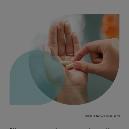
iStock-468327978_diego_cervo