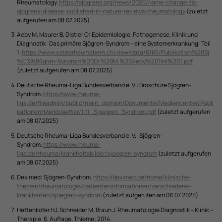
Rheumatology.
https://sjogrens.org/news/2025/name-change-to-
sjogrens-disease-published-in-nature-reviews-rheumatology
(zuletzt
aufgerufen am 08.07.2025)
Aeby M, Maurer B, Distler O: Epidemiologie, Pathogenese, Klinik und
Diagnostik: Das primäre Sjögren-Syndrom – eine Systemerkrankung: Teil
1.
https://www.osteorheumabern.ch/view/data/6165/Publikation%20Sj
%C3%B6gren-Syndrom%20Dr.%20M.%20Aeby%20Teil%201.pdf
(zuletzt aufgerufen am 08.07.2025)
Deutsche Rheuma-Liga Bundesverband e. V.: Broschüre Sjögren-
Syndrom.
https://www.rheuma-
liga.de/fileadmin/public/main_domain/Dokumente/Mediencenter/Publi
kationen/Merkblaetter/1.11_Sjoegren_Syndrom.pdf
(zuletzt aufgerufen
am 08.07.2025)
Deutsche Rheuma-Liga Bundesverband e. V.: Sjögren-
Syndrom.
https://www.rheuma-
liga.de/rheuma/krankheitsbilder/sjoegren-syndrom
(zuletzt aufgerufen
am 08.07.2025)
Deximed: Sjögren-Syndrom.
https://deximed.de/home/klinische-
themen/rheumatologie/patienteninformationen/verschiedene-
krankheiten/sjoegren-syndrom
(zuletzt aufgerufen am 08.07.2025)
Hettenkofer HJ, Schneider M, Braun J. Rheumatologie Diagnostik – Klinik –
Therapie. 6. Auflage. Thieme; 2014.