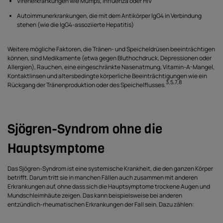
Virenerkrankungen wie Mumps, Influenza oder HIV
Autoimmunerkrankungen, die mit dem Antikörper lgG4 in Verbindung
stehen (wie die IgG4-assoziierte Hepatitis)
Weitere mögliche Faktoren, die Tränen- und Speicheldrüsen beeinträchtigen
können, sind Medikamente (etwa gegen Bluthochdruck, Depressionen oder
Allergien), Rauchen, eine eingeschränkte Nasenatmung, Vitamin-A-Mangel,
Kontaktlinsen und altersbedingte körperliche Beeinträchtigungen wie ein
3,5,7,8
Rückgang der Tränenproduktion oder des Speichelflusses.
Sjögren-Syndrom ohne die
Hauptsymptome
Das Sjögren-Syndrom ist eine systemische Krankheit, die den ganzen Körper
betrifft. Darum tritt sie in manchen Fällen auch zusammen mit anderen
Erkrankungen auf, ohne dass sich die Hauptsymptome trockene Augen und
Mundschleimhäute zeigen. Das kann beispielsweise bei anderen
entzündlich-rheumatischen Erkrankungen der Fall sein. Dazu zählen: