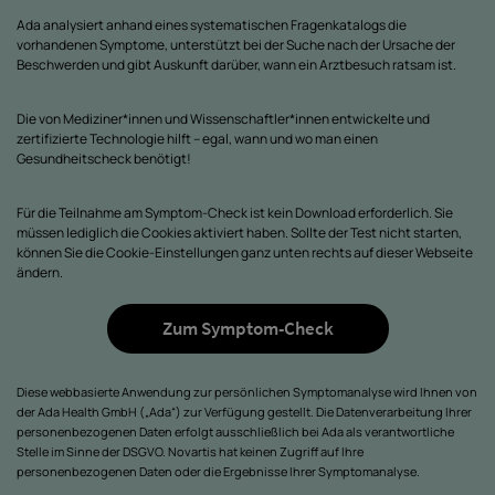
Ada analysiert anhand eines systematischen Fragenkatalogs die
vorhandenen Symptome, unterstützt bei der Suche nach der Ursache der
Beschwerden und gibt Auskunft darüber, wann ein Arztbesuch ratsam ist.
Die von Mediziner*innen und Wissenschaftler*innen entwickelte und
zertifizierte Technologie hilft – egal, wann und wo man einen
Gesundheitscheck benötigt!
Für die Teilnahme am Symptom-Check ist kein Download erforderlich. Sie
müssen lediglich die Cookies aktiviert haben. Sollte der Test nicht starten,
können Sie die Cookie-Einstellungen ganz unten rechts auf dieser Webseite
ändern.
Zum Symptom-Check
Diese webbasierte Anwendung zur persönlichen Symptomanalyse wird Ihnen von
der Ada Health GmbH („Ada“) zur Verfügung gestellt. Die Datenverarbeitung Ihrer
personenbezogenen Daten erfolgt ausschließlich bei Ada als verantwortliche
Stelle im Sinne der DSGVO. Novartis hat keinen Zugriff auf Ihre
personenbezogenen Daten oder die Ergebnisse Ihrer Symptomanalyse.