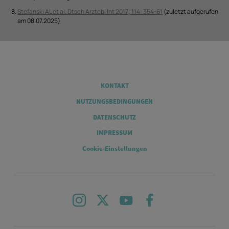
Stefanski AL et al. Dtsch Arztebl Int 2017; 114: 354-61
(zuletzt aufgerufen
am 08.07.2025)
Legal
KONTAKT
NUTZUNGSBEDINGUNGEN
DATENSCHUTZ
IMPRESSUM
Cookie-Einstellungen
Instagram
X
Youtube
Facebook