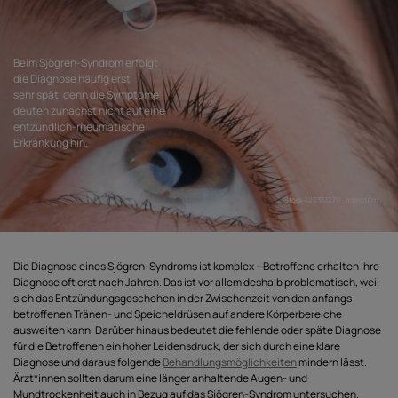
Beim Sjögren-Syndrom erfolgt
die Diagnose häufig erst
sehr spät, denn die Symptome
deuten zunächst nicht auf eine
entzündlich-rheumatische
Erkrankung hin.
iStock-1203512711_monstArrr_
Die Diagnose eines Sjögren-Syndroms ist komplex – Betroffene erhalten ihre
Diagnose oft erst nach Jahren. Das ist vor allem deshalb problematisch, weil
sich das Entzündungsgeschehen in der Zwischenzeit von den anfangs
betroffenen Tränen- und Speicheldrüsen auf andere Körperbereiche
ausweiten kann. Darüber hinaus bedeutet die fehlende oder späte Diagnose
für die Betroffenen ein hoher Leidensdruck, der sich durch eine klare
Diagnose und daraus folgende
Behandlungsmöglichkeiten
mindern lässt.
Ärzt*innen sollten darum eine länger anhaltende Augen- und
Mundtrockenheit auch in Bezug auf das Sjögren-Syndrom untersuchen.