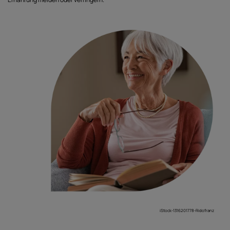
iStock-1316201778-Ridofranz