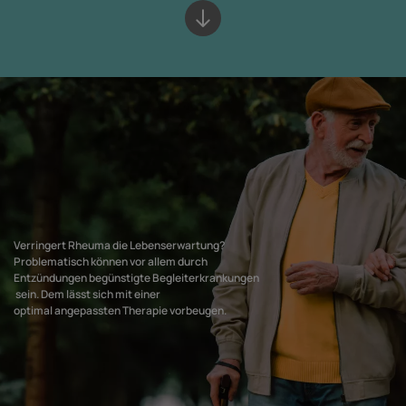
Bottom of hero banner
Verringert Rheuma die Lebenserwartung?
Problematisch können vor allem durch
Entzündungen begünstigte Begleiterkrankungen
sein. Dem lässt sich mit einer
optimal angepassten Therapie vorbeugen.