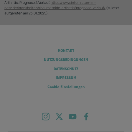
Arthritis: Prognose & Verlauf.
https://www.internisten-im-
netz.de/krankheiten/rheumatoide-arthritis/prognose-verlauf/
(zuletzt
aufgerufen am 23.01.2025).
Legal
KONTAKT
NUTZUNGSBEDINGUNGEN
DATENSCHUTZ
IMPRESSUM
Cookie-Einstellungen
Instagram
X
Youtube
Facebook