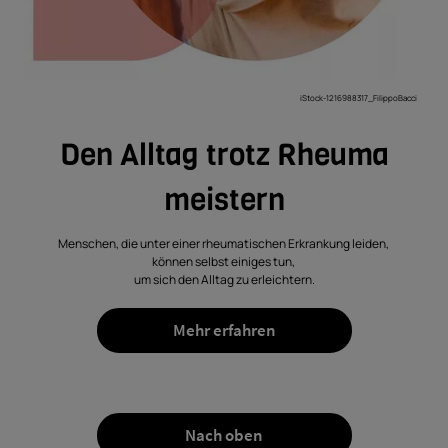
iStock-1216988317_FilippoBacci
Den Alltag trotz Rheuma
meistern
Menschen, die unter einer rheumatischen Erkrankung leiden,
können selbst einiges tun,
um sich den Alltag zu erleichtern.
Mehr erfahren
Nach oben