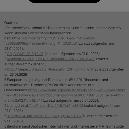
Quellen:
1 Deutsche Gesellschaft für Rheumatologie und Klinische Immunologie e. V.
Wenn Rheuma sich nicht an Organgrenzen
hält.
https://dgrh.de/dam/jcr:9351a0e8-6ac4-493b-a2c6-
1c3865d8f96d/Pressemitteilung_11_2020.pdf
(zuletzt aufgerufen am
23.01.2025).
2
Ott, C. CME. 2015;12:47
(zuletzt aufgerufen am 23.01.2025).
3
Reinhold-Keller E, Zink A. Z. Rheumatol. 2011;70:462-463
(zuletzt
aufgerufen am 23.01.2025).
4
Kiltz U, Sieper J, Braun J. Z. Rheumatol. 2011;70:473-479
(zuletzt aufgerufen
am 23.01.2025).
5 European League Against Rheumatism (EULAR). Rheumatic and
Musculoskeletal Diseases (RMDs) often Accelerate Lethal
Comorbidities.
https://www.eular.org/web/static/lib/pdfjs/web/viewer.html?
file=https://www.eular.org/document/download/661/36815203-3e1e-4691-
afa0-c2a9231bf512/641
(zuletzt aufgerufen am 23.01.2025).
6
Listing J, et al. Ann Rheum Dis. 2015;74(2):415-21
(zuletzt aufgerufen am
23.01.2025).
7
Schattner A. Am J Med. 2023;136(12):1143-1146
(zuletzt aufgerufen am
23.01.2025).
8 Berufsverband Deutscher Internistinnen und Internisten e. V. Rheumatoide