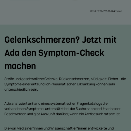
iStock-1296176596-Ridofranz
Gelenkschmerzen? Jetzt mit
Ada den Symptom-Check
machen
Steife und geschwollene Gelenke, Rückenschmerzen, Müdigkeit, Fieber – die
Symptome einer entzündlich-rheumatischen Erkrankung können sehr
unterschiedlich sein.
Ada analysiert anhand eines systematischen Fragenkatalogs die
vorhandenen Symptome, unterstützt bei der Suche nach der Ursache der
Beschwerden und gibt Auskunft darüber, wann ein Arztbesuch ratsam ist.
Die von Mediziner*innen und Wissenschaftler*innen entwickelte und