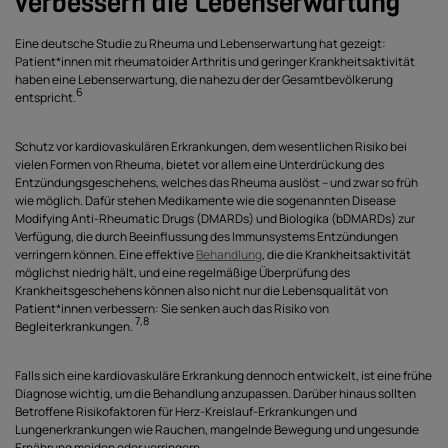
verbessern die Lebenserwartung
Eine deutsche Studie zu Rheuma und Lebenserwartung hat gezeigt:
Patient*innen mit rheumatoider Arthritis und geringer Krankheitsaktivität
haben eine Lebenserwartung, die nahezu der der Gesamtbevölkerung
6
entspricht.
Schutz vor kardiovaskulären Erkrankungen, dem wesentlichen Risiko bei
vielen Formen von Rheuma, bietet vor allem eine Unterdrückung des
Entzündungsgeschehens, welches das Rheuma auslöst – und zwar so früh
wie möglich. Dafür stehen Medikamente wie die sogenannten Disease
Modifying Anti-Rheumatic Drugs (DMARDs) und Biologika (bDMARDs) zur
Verfügung, die durch Beeinflussung des Immunsystems Entzündungen
verringern können. Eine effektive
Behandlung
, die die Krankheitsaktivität
möglichst niedrig hält, und eine regelmäßige Überprüfung des
Krankheitsgeschehens können also nicht nur die Lebensqualität von
Patient*innen verbessern: Sie senken auch das Risiko von
7,8
Begleiterkrankungen.
Falls sich eine kardiovaskuläre Erkrankung dennoch entwickelt, ist eine frühe
Diagnose wichtig, um die Behandlung anzupassen. Darüber hinaus sollten
Betroffene Risikofaktoren für Herz-Kreislauf-Erkrankungen und
Lungenerkrankungen wie Rauchen, mangelnde Bewegung und ungesunde
Ernährung meiden oder verringern.