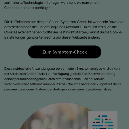
zertifizierte Technologie hilft – egal, wann und wo man einen
Gesundheitscheck benötigt!
Für die Teilnahme an diesem Online-Symptom-Check ist weder ein Download
erforderlich noch die Einrichtung eines Accounts. Du musst lediglich die
Cookies aktiviert haben. Sollte der Test nicht starten, kannst du die Cookie-
Einstellungen ganz unten rechts auf dieser Webseite ändern.
Zum Symptom-Check
Diese webbasierte Anwendung zur persönlichen Symptomanalyse wird dir von
der Ada Health GmbH („Ada“) zur Verfügung gestellt. Die Datenverarbeitung
deiner personenbezogenen Daten erfolgt ausschließlich bei Ada als
verantwortliche Stelle im Sinne der DSGVO. Novartis hat keinen Zugriff auf deine
personenbezogenen Daten oder die Ergebnisse deiner Symptomanalyse.