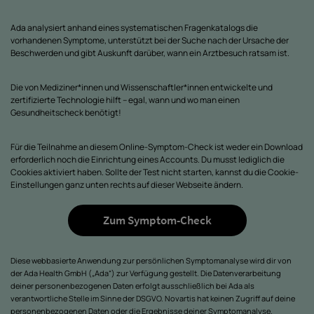
Ada analysiert anhand eines systematischen Fragenkatalogs die
vorhandenen Symptome, unterstützt bei der Suche nach der Ursache der
Beschwerden und gibt Auskunft darüber, wann ein Arztbesuch ratsam ist.
Die von Mediziner*innen und Wissenschaftler*innen entwickelte und
zertifizierte Technologie hilft – egal, wann und wo man einen
Gesundheitscheck benötigt!
Für die Teilnahme an diesem Online-Symptom-Check ist weder ein Download
erforderlich noch die Einrichtung eines Accounts. Du musst lediglich die
Cookies aktiviert haben. Sollte der Test nicht starten, kannst du die Cookie-
Einstellungen ganz unten rechts auf dieser Webseite ändern.
Zum Symptom-Check
Diese webbasierte Anwendung zur persönlichen Symptomanalyse wird dir von
der Ada Health GmbH („Ada“) zur Verfügung gestellt. Die Datenverarbeitung
deiner personenbezogenen Daten erfolgt ausschließlich bei Ada als
verantwortliche Stelle im Sinne der DSGVO. Novartis hat keinen Zugriff auf deine
personenbezogenen Daten oder die Ergebnisse deiner Symptomanalyse.