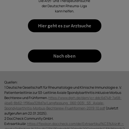
Die Arzt- und Therapeutensuche
der Deutschen Rheuma-Liga
kann helfen.
Hier geht es zur Arztsuche
Nach oben
Quellen:
1 Deutsche Gesellschaft für Rheumatologie und Klinische Immunologie e. V.
Patientenleitlinie zur S3-Leitlinie Axiale Spondyloarthritis inklusive Morbus
Bechterew und Frühformen.
https://www.dgrh.de/dam/jcr:ddc6d748-7a68-
4ba6-8b62-1f96aa328d7a/Langfassung_060-003l_S3_Axiale-
Spondyloarthritis-Morbus-Bechterew-Fruehformen-2019-10.pdf
(zuletzt
aufgerufen am 22.01.2025).
2 DocCheck Community GmbH.
Extraartikulär.
https://flexikon.doccheck.com/de/Extraartikul%C3%A4r#:~
:text=Definition,%22au%C3%9Ferhalb%20der%20Gelenkh%C3%B6hle%2