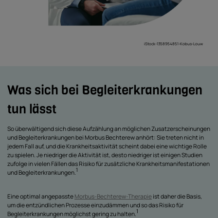
iStock-1358954851-Kobus-Louw
Was sich bei Begleiterkrankungen
tun lässt
So überwältigend sich diese Aufzählung an möglichen Zusatzerscheinungen
und Begleiterkrankungen bei Morbus Bechterew anhört: Sie treten nicht in
jedem Fall auf, und die Krankheitsaktivität scheint dabei eine wichtige Rolle
zu spielen. Je niedriger die Aktivität ist, desto niedriger ist einigen Studien
zufolge in vielen Fällen das Risiko für zusätzliche Krankheitsmanifestationen
1
und Begleiterkrankungen.
Eine optimal angepasste
Morbus-Bechterew-Therapie
ist daher die Basis,
um die entzündlichen Prozesse einzudämmen und so das Risiko für
1
Begleiterkrankungen möglichst gering zu halten.