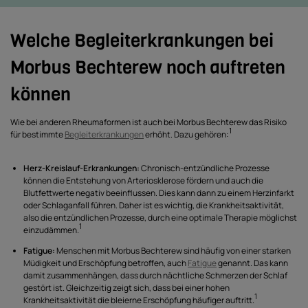
Welche Begleiterkrankungen bei
Morbus Bechterew noch auftreten
können
Wie bei anderen Rheumaformen ist auch bei Morbus Bechterew das Risiko
1
für bestimmte
Begleiterkrankungen
erhöht. Dazu gehören:
Herz-Kreislauf-Erkrankungen:
Chronisch-entzündliche Prozesse
können die Entstehung von Arteriosklerose fördern und auch die
Blutfettwerte negativ beeinflussen. Dies kann dann zu einem Herzinfarkt
oder Schlaganfall führen. Daher ist es wichtig, die Krankheitsaktivität,
also die entzündlichen Prozesse, durch eine optimale Therapie möglichst
1
einzudämmen.
Fatigue:
Menschen mit Morbus Bechterew sind häufig von einer starken
Müdigkeit und Erschöpfung betroffen, auch
Fatigue
genannt. Das kann
damit zusammenhängen, dass durch nächtliche Schmerzen der Schlaf
gestört ist. Gleichzeitig zeigt sich, dass bei einer hohen
1
Krankheitsaktivität die bleierne Erschöpfung häufiger auftritt.