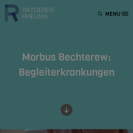
Direkt zum Inhalt
MENU
Site Logo
Morbus Bechterew:
Begleiterkrankungen
Bottom of hero banner