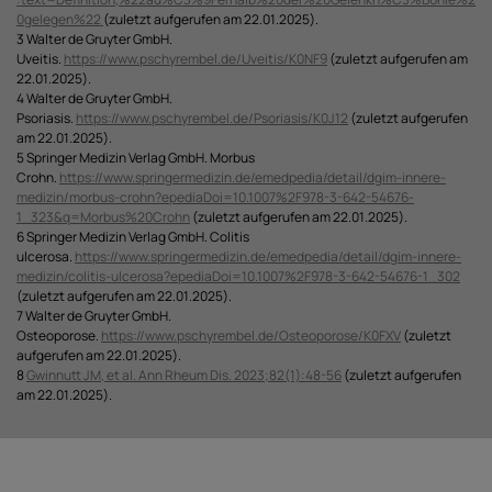
0gelegen%22
(zuletzt aufgerufen am 22.01.2025).
3 Walter de Gruyter GmbH.
Uveitis.
https://www.pschyrembel.de/Uveitis/K0NF9
(zuletzt aufgerufen am
22.01.2025).
4 Walter de Gruyter GmbH.
Psoriasis.
https://www.pschyrembel.de/Psoriasis/K0J12
(zuletzt aufgerufen
am 22.01.2025).
5 Springer Medizin Verlag GmbH. Morbus
Crohn.
https://www.springermedizin.de/emedpedia/detail/dgim-innere-
medizin/morbus-crohn?epediaDoi=10.1007%2F978-3-642-54676-
1_323&q=Morbus%20Crohn
(zuletzt aufgerufen am 22.01.2025).
6 Springer Medizin Verlag GmbH. Colitis
ulcerosa.
https://www.springermedizin.de/emedpedia/detail/dgim-innere-
medizin/colitis-ulcerosa?epediaDoi=10.1007%2F978-3-642-54676-1_302
(zuletzt aufgerufen am 22.01.2025).
7 Walter de Gruyter GmbH.
Osteoporose.
https://www.pschyrembel.de/Osteoporose/K0FXV
(zuletzt
aufgerufen am 22.01.2025).
8
Gwinnutt JM, et al. Ann Rheum Dis. 2023;82(1):48-56
(zuletzt aufgerufen
am 22.01.2025).