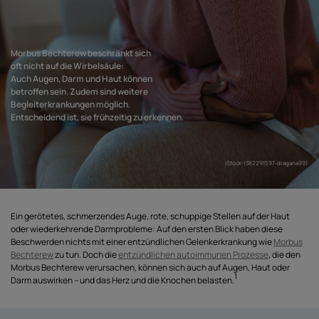
Morbus Bechterew beschränkt sich
oft nicht auf die Wirbelsäule:
Auch Augen, Darm und Haut können
betroffen sein. Zudem sind weitere
Begleiterkrankungen möglich.
Entscheidend ist, sie frühzeitig zu erkennen.
iStock-1382291597-dragana991
Ein gerötetes, schmerzendes Auge, rote, schuppige Stellen auf der Haut
oder wiederkehrende Darmprobleme: Auf den ersten Blick haben diese
Beschwerden nichts mit einer entzündlichen Gelenkerkrankung wie
Morbus
Bechterew
zu tun. Doch die
entzündlichen autoimmunen Prozesse
, die den
Morbus Bechterew verursachen, können sich auch auf Augen, Haut oder
1
Darm auswirken – und das Herz und die Knochen belasten.