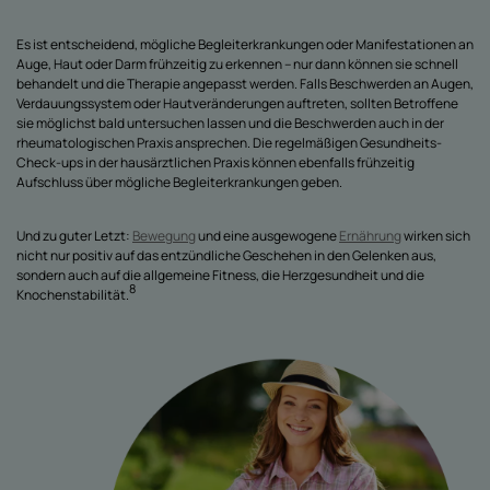
Es ist entscheidend, mögliche Begleiterkrankungen oder Manifestationen an
Auge, Haut oder Darm frühzeitig zu erkennen – nur dann können sie schnell
behandelt und die Therapie angepasst werden. Falls Beschwerden an Augen,
Verdauungssystem oder Hautveränderungen auftreten, sollten Betroffene
sie möglichst bald untersuchen lassen und die Beschwerden auch in der
rheumatologischen Praxis ansprechen. Die regelmäßigen Gesundheits-
Check-ups in der hausärztlichen Praxis können ebenfalls frühzeitig
Aufschluss über mögliche Begleiterkrankungen geben.
Und zu guter Letzt:
Bewegung
und eine ausgewogene
Ernährung
wirken sich
nicht nur positiv auf das entzündliche Geschehen in den Gelenken aus,
sondern auch auf die allgemeine Fitness, die Herzgesundheit und die
8
Knochenstabilität.